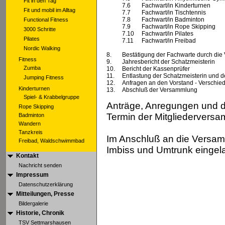
Fit in den Tag
7.6
Fachwart/in Kinderturnen
Fit und mobil im Alltag
7.7
Fachwart/in Tischtennis
7.8
Fachwart/in Badminton
Functional Fitness
7.9
Fachwart/in Rope Skipping
3000 Schritte
7.10
Fachwart/in Pilates
Pilates
7.11
Fachwart/in Freibad
Nordic Walking
8.
Bestätigung der Fachwarte durch di
Fitness
9.
Jahresbericht der Schatzmeisterin
Zumba
10.
Bericht der Kassenprüfer
11.
Entlastung der Schatzmeisterin und 
Jumping Fitness
12.
Anfragen an den Vorstand - Verschie
Kinderturnen
13.
Abschluß der Versammlung
Spiel- & Krabbelgruppe
Anträge, Anregungen und d
Rope Skipping
Termin der Mitgliedervers
Badminton
Wandern
Tanzkreis
Im Anschluß an die Versamm
Freibad, Waldschwimmbad
Imbiss und Umtrunk eingel
Kontakt
Nachricht senden
Impressum
Datenschutzerklärung
Mitteilungen, Presse
Bildergalerie
Historie, Chronik
TSV Settmarshausen