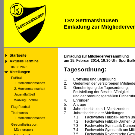
TSV Settmarshausen
Einladung zur Mitgliederv
Startseite
Einladung zur Mitgliederversammlung
am 15. Februar 2014, 19:30 Uhr Sporthal
Aktuelle Termine
06.08.2026
Tagesordnung:
Abteilungen
Fußball
1.
Eröffnung und Begrüßung
1. Herrenmannschaft
2.
Gedenken der verstorbenen Mitgliede
3.
Genehmigung der Tagesordnung,
2. Herrenmannschaft
Feststellung der Beschlußfähigkeit
Jugendfußball
und der ordnungsgemäßen Einberuf
Walking Football
4.
Ehrungen
5.
Anträge
Flag Football
6.
Jahresbericht des 1. Vorsitzenden
Tischtennis
7.
Jahresberichte der Abteilungen
7.1
Fachwart/in Fußball-Herren u
1. Herrenmannschaft
7.2
Fachwart/in Fußball-Damen (
Gesundheitssport
7.3
Fachwart/in Gymnastik Damen
Männersport
7.4
Fachwart/in Gymnastik am Mit
7.5
Fachwart/in Rhythmische Gym