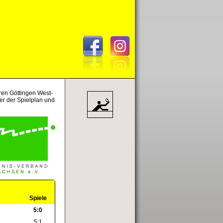
ren Göttingen West-
ier der Spielplan und
Spiele
5:0
5:1