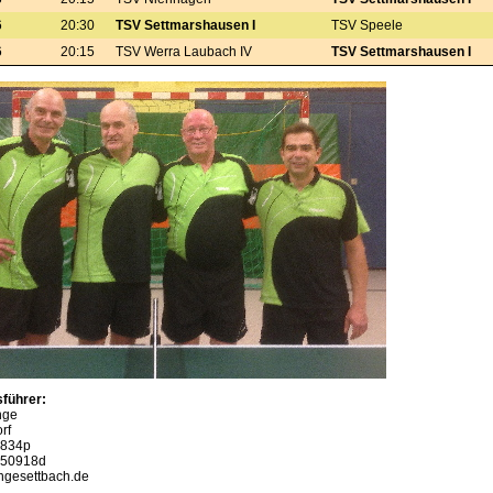
6
20:30
TSV Settmarshausen I
TSV Speele
6
20:15
TSV Werra Laubach IV
TSV Settmarshausen I
führer:
nge
rf
3834p
-950918d
angesettbach.de