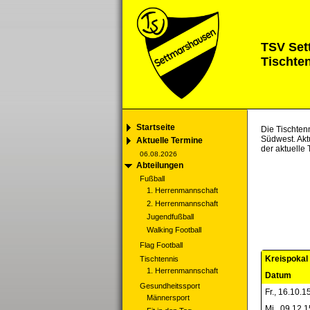
TSV Set
Tischte
Startseite
Die Tischten
Südwest. Akt
Aktuelle Termine
der aktuelle
06.08.2026
Abteilungen
Fußball
1. Herrenmannschaft
2. Herrenmannschaft
Jugendfußball
Walking Football
Flag Football
Kreispokal 
Tischtennis
1. Herrenmannschaft
Datum
Gesundheitssport
Fr., 16.10.1
Männersport
Mi., 09.12.1