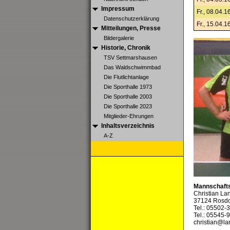
Impressum
Fr., 08.04.1
Datenschutzerklärung
Fr., 15.04.1
Mitteilungen, Presse
Bildergalerie
Historie, Chronik
TSV Settmarshausen
Das Waldschwimmbad
Die Flutlichtanlage
Die Sporthalle 1973
Die Sporthalle 2003
Die Sporthalle 2023
Mitglieder-Ehrungen
Inhaltsverzeichnis
A-Z
Mannschafts
Christian La
37124 Rosdo
Tel.: 05502-
Tel.: 05545
christian@l