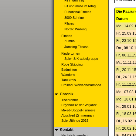
Fit in den Tag
Fit und mobil im Alltag
Die Paarun
Functional Fitness
3000 Schritte
Datum
Pilates
Mo., 14.09.
Nordic Walking
Fr., 25.09.1
Fitness
Fr., 23.10.1
Zumba
Jumping Fitness
Do., 08.10.
Kinderturnen
Fr., 06.11.1
Spiel- & Krabbelgruppe
Mi., 11.11.1
Rope Skipping
Badminton
Fr., 20.11.1
Wandern
Di., 24.11.1
Tanzkreis
Fr., 11.12.1
Freibad, Waldschwimmbad
Mo., 07.03.
Chronik
Mo., 18.01.
Tischtennis
Ergebnisse der Vorjahre
Fr., 29.01.1
Mixed-Doppel-Turniere
Fr., 18.03.1
Abschied Zimmermann
Spiel Jühnde 2015
Di., 16.02.1
Fr., 26.02.1
Kontakt
Nachricht senden
Fr., 04.03.1