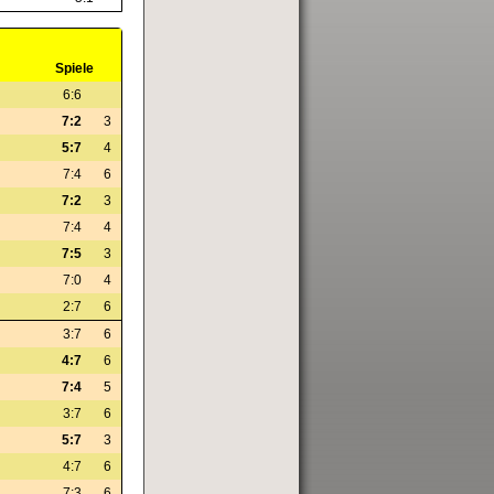
Spiele
6:6
7:2
3
5:7
4
7:4
6
7:2
3
7:4
4
7:5
3
7:0
4
2:7
6
3:7
6
4:7
6
7:4
5
3:7
6
5:7
3
4:7
6
7:3
6