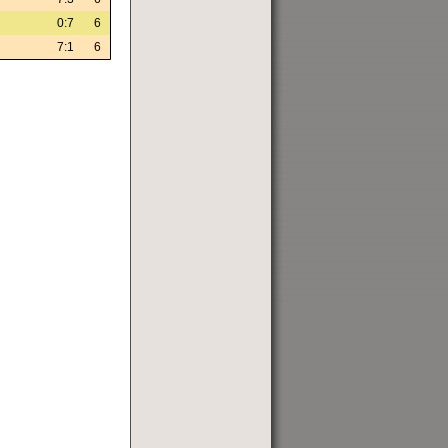
0:7
6
7:1
6