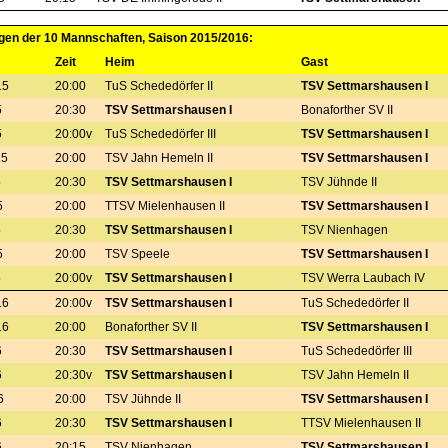
gen der 10 Mannschaften, Saison 2015/2016:
Zeit
Heim
Gast
15
20:00
TuS Schededörfer II
TSV Settmarshausen I
5
20:30
TSV Settmarshausen I
Bonaforther SV II
5
20:00v
TuS Schededörfer III
TSV Settmarshausen I
15
20:00
TSV Jahn Hemeln II
TSV Settmarshausen I
5
20:30
TSV Settmarshausen I
TSV Jühnde II
5
20:00
TTSV Mielenhausen II
TSV Settmarshausen I
5
20:30
TSV Settmarshausen I
TSV Nienhagen
5
20:00
TSV Speele
TSV Settmarshausen I
5
20:00v
TSV Settmarshausen I
TSV Werra Laubach IV
16
20:00v
TSV Settmarshausen I
TuS Schededörfer II
16
20:00
Bonaforther SV II
TSV Settmarshausen I
6
20:30
TSV Settmarshausen I
TuS Schededörfer III
6
20:30v
TSV Settmarshausen I
TSV Jahn Hemeln II
6
20:00
TSV Jühnde II
TSV Settmarshausen I
6
20:30
TSV Settmarshausen I
TTSV Mielenhausen II
6
20:15
TSV Nienhagen
TSV Settmarshausen I