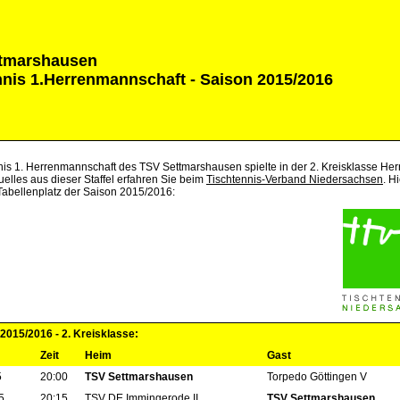
tmarshausen
nnis 1.Herrenmannschaft - Saison 2015/2016
nis 1. Herrenmannschaft des TSV Settmarshausen spielte in der 2. Kreisklasse Her
uelles aus dieser Staffel erfahren Sie beim
Tischtennis-Verband Niedersachsen
. H
 Tabellenplatz der Saison 2015/2016:
2015/2016 - 2. Kreisklasse:
Zeit
Heim
Gast
5
20:00
TSV Settmarshausen
Torpedo Göttingen V
5
20:15
TSV DE Immingerode II
TSV Settmarshausen