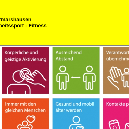
tmarshausen
eitssport - Fitness