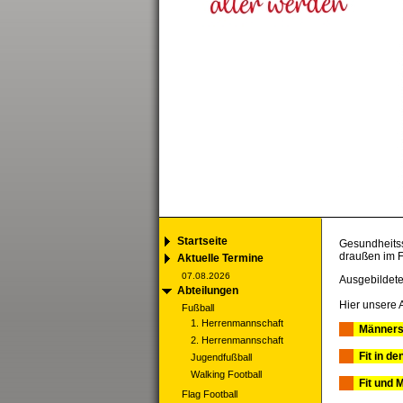
Startseite
Gesundheitss
draußen im F
Aktuelle Termine
07.08.2026
Ausgebildete 
Abteilungen
Hier unsere 
Fußball
1. Herrenmannschaft
Männers
2. Herrenmannschaft
Fit in d
Jugendfußball
Walking Football
Fit und M
Flag Football