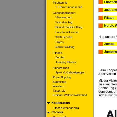
Function
Tischtennis
1. Herrenmannschaft
3000 Sch
Gesundheitssport
Männersport
Pilates
Fit in den Tag
Nordic 
Fit und mobil im Alltag
Functional Fitness
Hier unsere 
3000 Schritte
Pilates
Zumba
Nordic Walking
Jumping
Fitness
Zumba
Jumping Fitness
Kinderturnen
Beim Kooper
Spiel- & Krabbelgruppe
Sportverein
Rope Skipping
Mit der Visi
Badminton
zu erleichte
Wandern
Anbindung zu
Tanzkreis
dem demograp
Freibad, Waldschwimmbad
sich zukunft
Kooperation
Fitness Weende Vital
Chronik