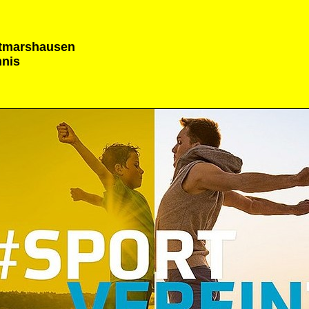
tmarshausen
nnis