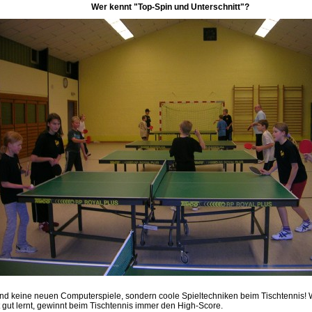
Wer kennt "Top-Spin und Unterschnitt"?
ind keine neuen Computerspiele, sondern coole Spieltechniken beim Tischtennis!
t gut lernt, gewinnt beim Tischtennis immer den High-Score.