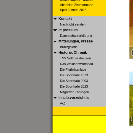
Abschied Zimmermann
Spiel Jühnde 2015
Kontakt
Nachricht senden
Impressum
Datenschutzerklärung
Mitteilungen, Presse
Bildergalerie
Historie, Chronik
TSV Settmarshausen
Das Waldschwimmbad
Die Flutlichtanlage
Die Sporthalle 1973
Die Sporthalle 2003
Die Sporthalle 2023
Mitglieder-Ehrungen
Inhaltsverzeichnis
A-Z