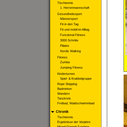
Tischtennis
1. Herrenmannschaft
Gesundheitssport
Männersport
Fit in den Tag
Fit und mobil im Alltag
Functional Fitness
3000 Schritte
Pilates
Nordic Walking
Fitness
Zumba
Jumping Fitness
Kinderturnen
Spiel- & Krabbelgruppe
Rope Skipping
Badminton
Wandern
Tanzkreis
Freibad, Waldschwimmbad
Chronik
Tischtennis
Ergebnisse der Vorjahre
Mixed-Doppel-Turniere