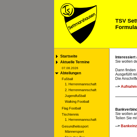
TSV Set
Formula
Startseite
Interessiert
Sie wollen d
Aktuelle Termine
07.08.2026
Dann finden 
Abteilungen
Ausgefüllt r
Die Anschrif
Fußball
1. Herrenmannschaft
-->
Aufnahme
2. Herrenmannschaft
Jugendfußball
Walking Football
Flag Football
Bankverbin
Sie wollen 
Tischtennis
Teilen Sie m
1. Herrenmannschaft
-->
Bankeinz
Gesundheitssport
Männersport