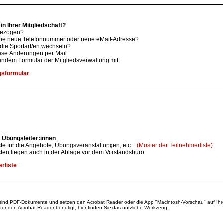
n Ihrer Mitgliedschaft?
gezogen?
ine neue Telefonnummer oder neue eMail-Adresse?
die Sportart/en wechseln?
iese Änderungen per
Mail
gendem Formular der Mitgliedsverwaltung mit:
sformular
ie Übungsleiter:innen
ste für die Angebote, Übungsveranstaltungen, etc...
(Muster der Teilnehmerliste)
sten liegen auch in der Ablage vor dem Vorstandsbüro
rliste
 sind PDF-Dokumente und setzen den Acrobat Reader oder die App "Macintosh-Vorschau" auf Ih
ter den Acrobat Reader benötigt; hier finden Sie das nützliche Werkzeug: