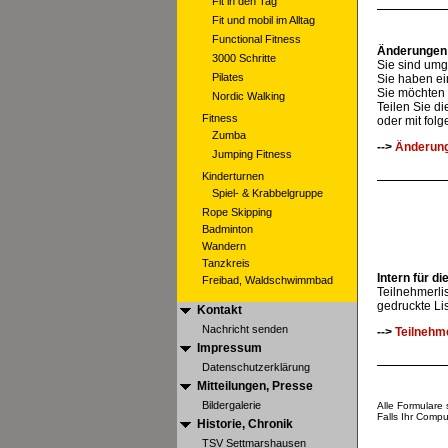
Fit in den Tag
Fit und mobil im Alltag
Functional Fitness
Änderungen i
3000 Schritte
Sie sind um
Pilates
Sie haben e
Sie möchten 
Nordic Walking
Teilen Sie d
Fitness
oder mit fol
Zumba
-->
Änderung
Jumping Fitness
Kinderturnen
Spiel- & Krabbelgruppe
Rope Skipping
Badminton
Wandern
Tanzkreis
Intern für d
Freibad, Waldschwimmbad
Teilnehmerli
gedruckte Li
Kontakt
Nachricht senden
-->
Teilnehme
Impressum
Datenschutzerklärung
Mitteilungen, Presse
Bildergalerie
Alle Formulare
Falls Ihr Compu
Historie, Chronik
TSV Settmarshausen