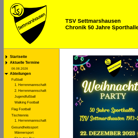
TSV Settmarshausen
Chronik 50 Jahre Sporthal
Startseite
Aktuelle Termine
06.08.2026
Abteilungen
Fußball
1. Herrenmannschaft
2. Herrenmannschaft
Jugendfußball
Walking Football
Flag Football
Tischtennis
1. Herrenmannschaft
Gesundheitssport
Männersport