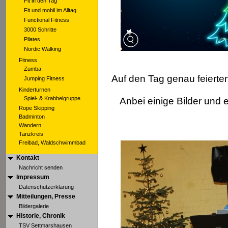
Fit in den Tag
Fit und mobil im Alltag
Functional Fitness
3000 Schritte
Pilates
Nordic Walking
Fitness
Zumba
Auf den Tag genau feiert
Jumping Fitness
Kinderturnen
Spiel- & Krabbelgruppe
Anbei einige Bilder und 
Rope Skipping
Badminton
Wandern
Tanzkreis
Freibad, Waldschwimmbad
Kontakt
Nachricht senden
Impressum
Datenschutzerklärung
Mitteilungen, Presse
Bildergalerie
Historie, Chronik
TSV Settmarshausen