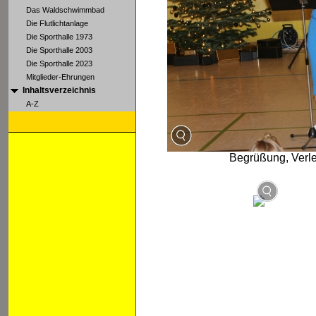
Das Waldschwimmbad
Die Flutlichtanlage
Die Sporthalle 1973
Die Sporthalle 2003
Die Sporthalle 2023
Mitglieder-Ehrungen
Inhaltsverzeichnis
A-Z
Begrüßung, Verle