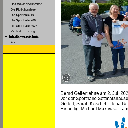
Das Waldschwimmbad
Die Flutlichtanlage
Die Sporthalle 1973
Die Sporthalle 2003
Die Sporthalle 2023
Mitglieder-Ehrungen
Inhaltsverzeichnis
A-Z
Bernd Gellert ehrte am 2. Juli 20
vor der Sporthalle Settmarshaus
Gellert, Sarah Koschel, Elena B
Einhellig, Michael Makowka, Tam