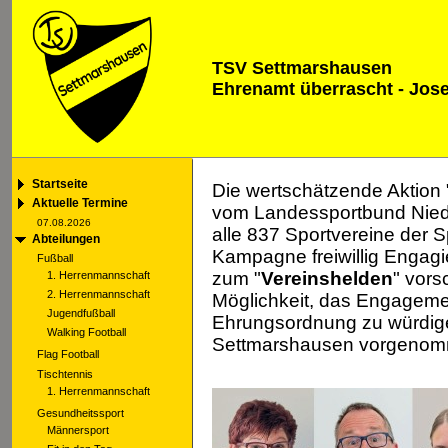
TSV Settmarshausen
Ehrenamt überrascht - Jose
Startseite
Die wertschätzende Aktion 
Aktuelle Termine
vom Landessportbund Nied
07.08.2026
alle 837 Sportvereine der
Abteilungen
Kampagne freiwillig Engagi
Fußball
zum "
Vereinshelden
" vors
1. Herrenmannschaft
2. Herrenmannschaft
Möglichkeit, das Engageme
Jugendfußball
Ehrungsordnung zu würdig
Walking Football
Settmarshausen vorgenom
Flag Football
Tischtennis
1. Herrenmannschaft
Gesundheitssport
Männersport