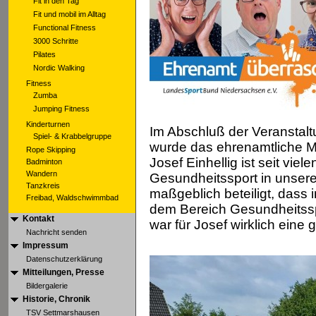
Fit in den Tag
Fit und mobil im Alltag
Functional Fitness
3000 Schritte
Pilates
Nordic Walking
Fitness
Zumba
Jumping Fitness
Kinderturnen
Im Abschluß der Veranstal
Spiel- & Krabbelgruppe
wurde das ehrenamtliche Mit
Rope Skipping
Josef Einhellig ist seit vi
Badminton
Wandern
Gesundheitssport in unsere
Tanzkreis
maßgeblich beteiligt, dass
Freibad, Waldschwimmbad
dem Bereich Gesundheitssp
Kontakt
war für Josef wirklich ein
Nachricht senden
Impressum
Datenschutzerklärung
Mitteilungen, Presse
Bildergalerie
Historie, Chronik
TSV Settmarshausen