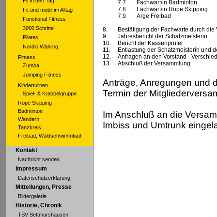
Fit in den Tag
7.7
Fachwart/in Badminton
7.8
Fachwart/in Rope Skipping
Fit und mobil im Alltag
7.9
Arge Freibad
Functional Fitness
3000 Schritte
8.
Bestätigung der Fachwarte durch di
9.
Jahresbericht der Schatzmeisterin
Pilates
10.
Bericht der Kassenprüfer
Nordic Walking
11.
Entlastung der Schatzmeisterin und 
12.
Anfragen an den Vorstand - Verschie
Fitness
13.
Abschluß der Versammlung
Zumba
Jumping Fitness
Anträge, Anregungen und d
Kinderturnen
Termin der Mitgliedervers
Spiel- & Krabbelgruppe
Rope Skipping
Badminton
Im Anschluß an die Versamm
Wandern
Imbiss und Umtrunk eingel
Tanzkreis
Freibad, Waldschwimmbad
Kontakt
Nachricht senden
Impressum
Datenschutzerklärung
Mitteilungen, Presse
Bildergalerie
Historie, Chronik
TSV Settmarshausen