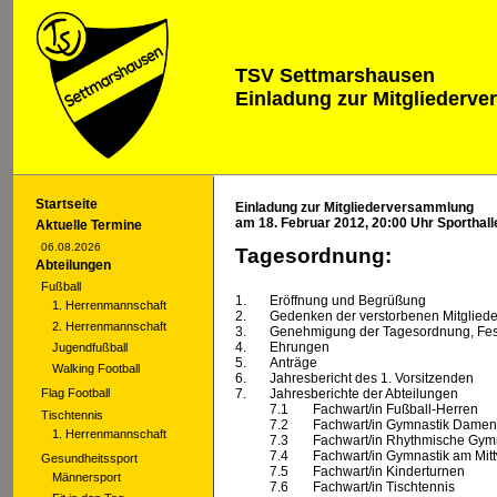
TSV Settmarshausen
Einladung zur Mitgliederv
Startseite
Einladung zur Mitgliederversammlung
am 18. Februar 2012, 20:00 Uhr Sporthal
Aktuelle Termine
06.08.2026
Tagesordnung:
Abteilungen
Fußball
1.
Eröffnung und Begrüßung
1. Herrenmannschaft
2.
Gedenken der verstorbenen Mitgliede
2. Herrenmannschaft
3.
Genehmigung der Tagesordnung, Fest
4.
Ehrungen
Jugendfußball
5.
Anträge
Walking Football
6.
Jahresbericht des 1. Vorsitzenden
Flag Football
7.
Jahresberichte der Abteilungen
7.1
Fachwart/in Fußball-Herren
Tischtennis
7.2
Fachwart/in Gymnastik Damen
1. Herrenmannschaft
7.3
Fachwart/in Rhythmische Gym
7.4
Fachwart/in Gymnastik am Mit
Gesundheitssport
7.5
Fachwart/in Kinderturnen
Männersport
7.6
Fachwart/in Tischtennis