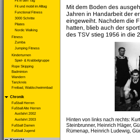
Fit in den Tag
Mit dem Boden des ausgeh
Fit und mobil im Alltag
Functional Fitness
Jahren in Handarbeit der e
3000 Schritte
eingeweiht. Nachdem die F
Pilates
hatten, blieb auch der spor
Nordic Walking
des TSV stieg 1956 in die 2
Fitness
Zumba
Jumping Fitness
Kinderturnen
Spiel- & Krabbelgruppe
Rope Skipping
Badminton
Wandern
Tanzkreis
Freibad, Waldschwimmbad
Chronik
Fußball Herren
Fußball Alte Herren
Ausfahrt 2002
Hinten von links nach rechts: Ku
Ausfahrt 2003
Steinbrunner, Heinrich Häger, Gün
Fußball Damen
Rümenap, Heinrich Ludewig, Günt
Fußball Jugend